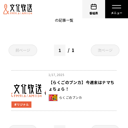
落語家
番組表
の記事一覧
1
前ページ
次ページ
1/17, 2025
【らくごのブンカ】今週末はナマち
ょちょら！
らくごのブンカ
オリジナル