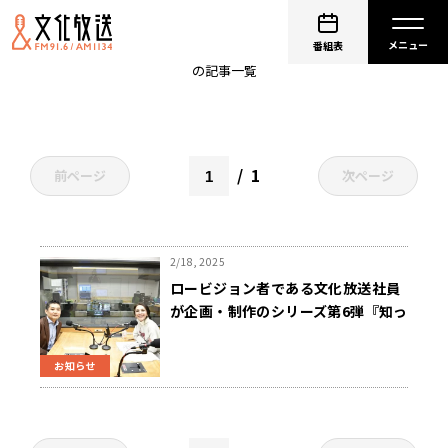
ロービジョン
番組表
の記事一覧
1
前ページ
次ページ
2/18, 2025
ロービジョン者である文化放送社員
が企画・制作のシリーズ第6弾『知っ
ていますか？ロービジョン～0と1の
間 Vol.6』3/31（月）放送
お知らせ