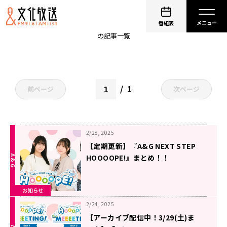
伊駒ゆりえ
番組表
の記事一覧
1
前ページ
次ページ
2/28, 2025
【定期更新】『A&G NEXT STEP
HOOOOPE!』まとめ！！
お知らせ
2/24, 2025
【アーカイブ配信中！3/29(土)ま