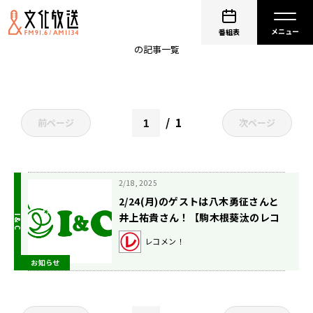
八木勇征
番組表
の記事一覧
1
前ページ
次ページ
2/18, 2025
2/24(月)のゲストは八木勇征さんと
井上祐貴さん！【駒木根葵汰のレコ
メン！】
レコメン！
お知らせ