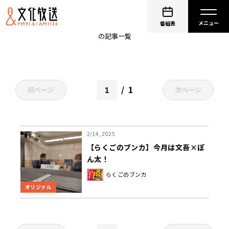
橘家文吾
番組表
の記事一覧
1
前ページ
次ページ
2/14, 2025
【らくごのブンカ】今月は文吾×ぽ
ん太！
らくごのブンカ
オリジナル