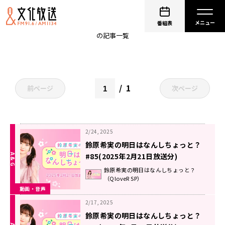
鈴原希実の明日はなんしちょっと？
番組表
の記事一覧
1
前ページ
次ページ
2/24, 2025
鈴原希実の明日はなんしちょっと？
#85(2025年2月21日放送分)
鈴原希実の明日はなんしちょっと？
（QloveR SP）
動画・音声
2/17, 2025
鈴原希実の明日はなんしちょっと？