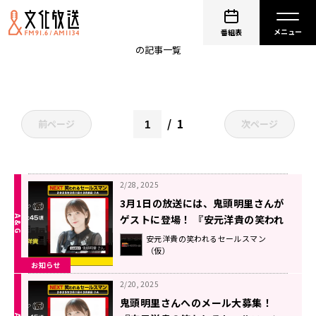
鬼頭明里
番組表
の記事一覧
1
前ページ
次ページ
2/28, 2025
3月1日の放送には、鬼頭明里さんが
ゲストに登場！ 『安元洋貴の笑われ
るセールスマン（仮）』
安元洋貴の笑われるセールスマン
（仮）
お知らせ
2/20, 2025
鬼頭明里さんへのメール大募集！