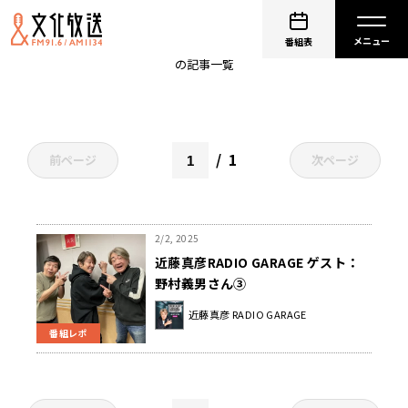
MASAHIKOとYOSHIO
番組表
の記事一覧
1
前ページ
次ページ
2/2, 2025
近藤真彦RADIO GARAGE ゲスト：
野村義男さん③
近藤真彦 RADIO GARAGE
番組レポ