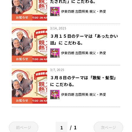
たされた」に こだわる。
伊東四朗 吉田照美 親父・熱愛
お知らせ
3/14, 2025
３月１５日のテーマは「あったかい
話」に こだわる。
伊東四朗 吉田照美 親父・熱愛
お知らせ
3/7, 2025
３月８日のテーマは「散髪・髪型」
に こだわる。
伊東四朗 吉田照美 親父・熱愛
お知らせ
1
前ページ
次ページ