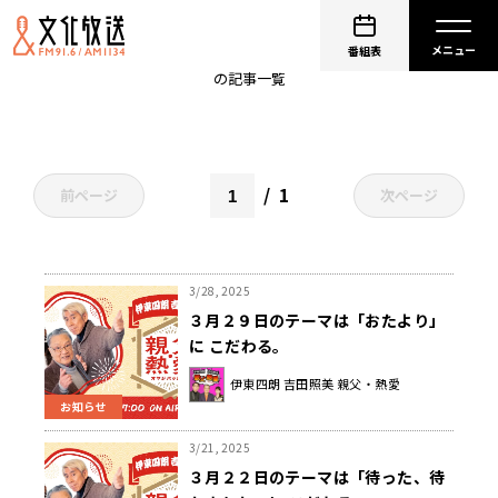
伊東四朗
番組表
の記事一覧
1
前ページ
次ページ
3/28, 2025
３月２９日のテーマは「おたより」
に こだわる。
伊東四朗 吉田照美 親父・熱愛
お知らせ
3/21, 2025
３月２２日のテーマは「待った、待