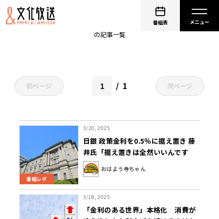
日本銀行
番組表
の記事一覧
1
前ページ
次ページ
3/20, 2025
日銀 政策金利を0.5％に据え置き 藤
井氏「据え置きは全然いいんです
が、その理由が……」
おはよう寺ちゃん
番組レポ
3/18, 2025
「金利のある世界」本格化 消費が