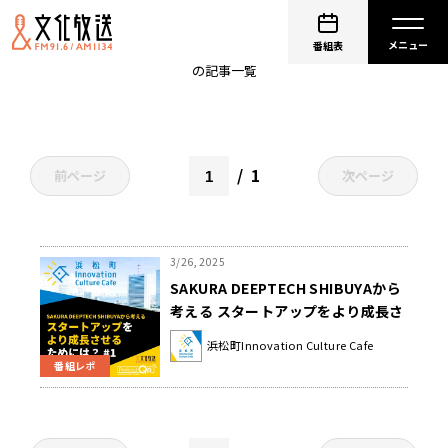
渋谷
番組表
の記事一覧
1
前ページ
次ページ
3/26, 2025
SAKURA DEEPTECH SHIBUYAから
考える スタートアップをより成長さ
せるためには？
浜松町Innovation Culture Cafe
番組レポ