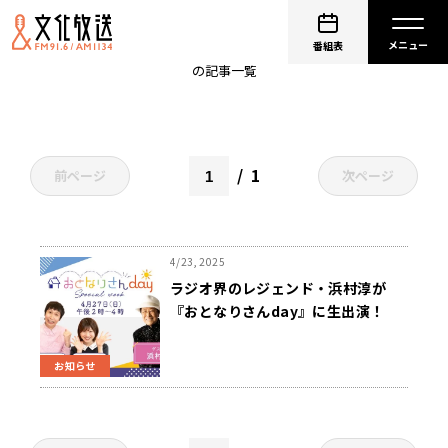
おとなりさんday
番組表
の記事一覧
1
前ページ
次ページ
4/23, 2025
ラジオ界のレジェンド・浜村淳が
『おとなりさんday』に生出演！
4/27(日)放送
お知らせ