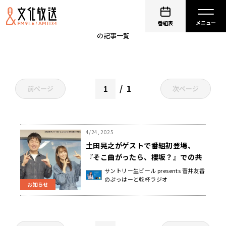
キャンプ
番組表
の記事一覧
1
前ページ
次ページ
4/24, 2025
土田晃之がゲストで番組初登場、
『そこ曲がったら、櫻坂？』での共
演エピソードも披露！『菅井友香の
サントリー生ビール presents 菅井友香
のぷっはーと乾杯ラジオ
#今日も推しとがんばりき』
お知らせ
5/1（木）放送