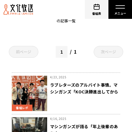
タイミー
番組表
の記事一覧
1
前ページ
次ページ
4/23, 2025
ラブレターズのアルバイト事情。マ
シンガンズ「KOC決勝進出してから
言うなんて遅い」
番組レポ
4/16, 2025
マシンガンズが語る「年上後輩のあ