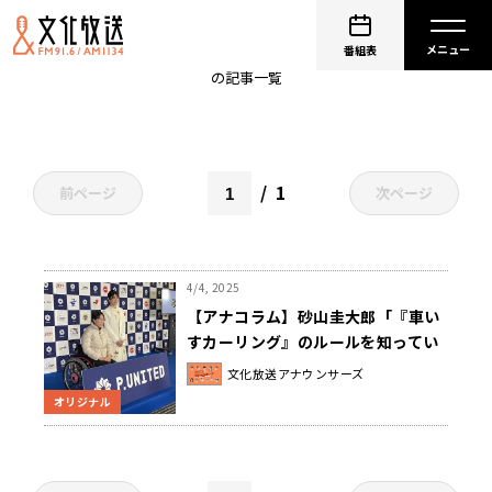
冬季五輪
番組表
の記事一覧
1
前ページ
次ページ
4/4, 2025
【アナコラム】砂山圭大郎「『車い
すカーリング』のルールを知ってい
ますか」
文化放送アナウンサーズ
オリジナル