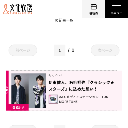
石毛翔弥
番組表
の記事一覧
1
前ページ
次ページ
4/2, 2025
伊東健人、石毛翔弥『クラシック★
スターズ』に込めた想い！
A&Gメディアステーション FUN
MORE TUNE
番組レポ