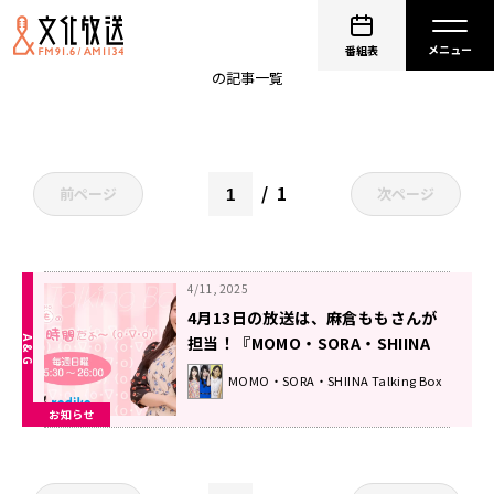
麻倉ももの ご当地うまかもん巡り
番組表
の記事一覧
1
前ページ
次ページ
4/11, 2025
4月13日の放送は、麻倉ももさんが
担当！『MOMO・SORA・SHIINA
Talking Box』
MOMO・SORA・SHIINA Talking Box
お知らせ