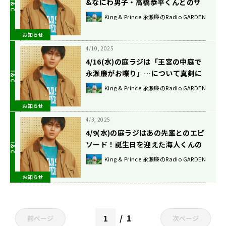
&なにわ男子・高橋恭平くんとのサ
シ飲み話！
King & Prince 永瀬廉のRadio GARDEN
お知らせ
4/10, 2025
4/16(水)の庭ラジは「王宮の中庭で
永瀬廉がお喋り」…について真剣に
考える回です。
King & Prince 永瀬廉のRadio GARDEN
お知らせ
4/3, 2025
4/9(水)の庭ラジはあの先輩とのエピ
ソード！誕生日を迎えた海人くんの
お話も！
King & Prince 永瀬廉のRadio GARDEN
お知らせ
1
前ページ
次ページ