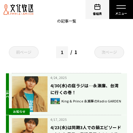
King & Prince 永瀬廉のRadio GARDEN
番組表
の記事一覧
1
前ページ
次ページ
4/24, 2025
4/30(水)の庭ラジは…永瀬廉、台湾
に行くの巻！
King & Prince 永瀬廉のRadio GARDEN
お知らせ
4/17, 2025
4/23(水)は同期3人での鍋エピソード