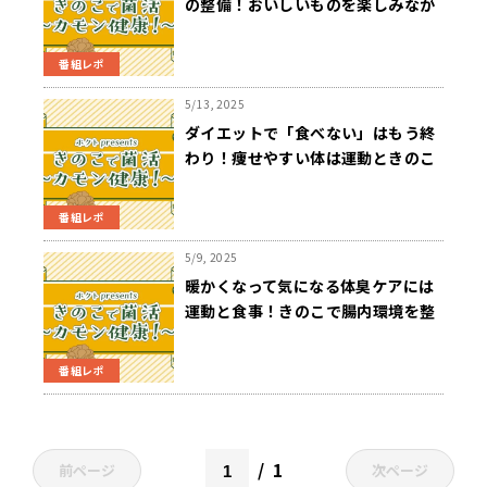
の整備！おいしいものを楽しみなが
ら食べて自律神経を整えよう！
番組レポ
5/13, 2025
ダイエットで「食べない」はもう終
わり！痩せやすい体は運動ときのこ
のビタミンB群から！
番組レポ
5/9, 2025
暖かくなって気になる体臭ケアには
運動と食事！きのこで腸内環境を整
えてニオイを元から無くそう！
番組レポ
1
前ページ
次ページ