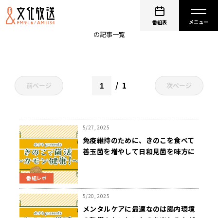
ホクト
番組表
の記事一覧
1
前ページ
次ページ
5/27, 2025
免疫維持のために、きのこを食べて
善玉菌を増やして日和見菌を味方に
つけよう！
番組レポ
5/20, 2025
メンタルケアに最適なのは腸内環境