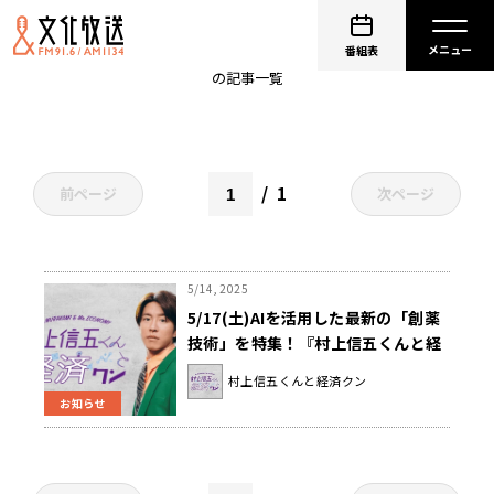
技術
番組表
の記事一覧
1
前ページ
次ページ
5/14, 2025
5/17(土)AIを活用した最新の「創薬
技術」を特集！『村上信五くんと経
済クン』
村上信五くんと経済クン
お知らせ