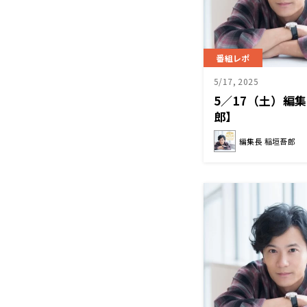
番組レポ
5/17, 2025
5／17（土）編
郎】
編集長 稲垣吾郎