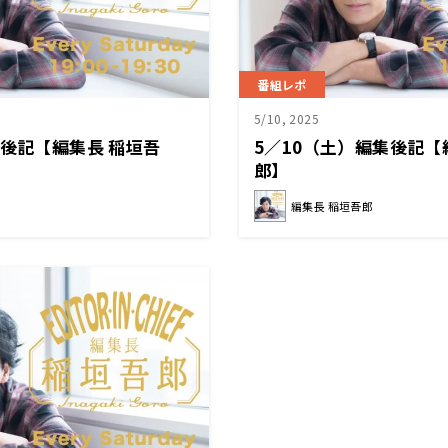
番組レポ
5/10, 2025
集後記【編集長 稲垣吾
5／10（土）編集後記【
郎】
編集長 稲垣吾郎