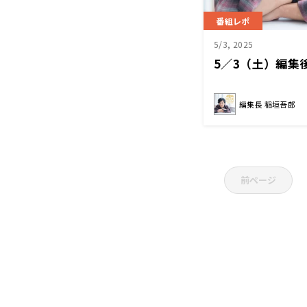
番組レポ
5/3, 2025
5／3（土）編集
編集長 稲垣吾郎
前ページ