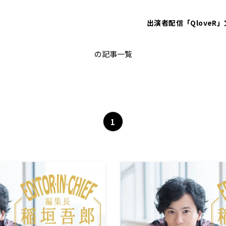
出演者
配信「QloveR」
朝日新聞
の記事一覧
1