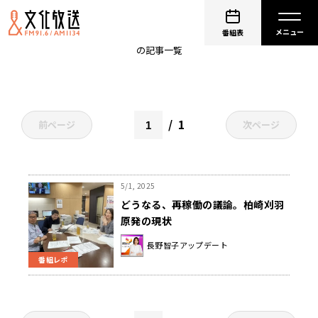
避難ルート
番組表
の記事一覧
1
前ページ
次ページ
5/1, 2025
どうなる、再稼働の議論。柏崎刈羽
原発の現状
長野智子アップデート
番組レポ