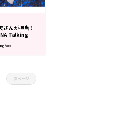
宮天さんが担当！
A Talking
ng Box
次ページ