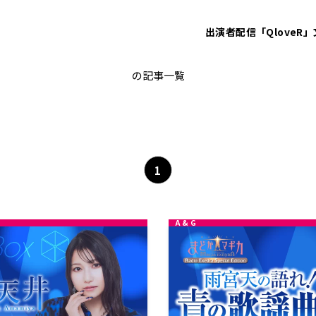
出演者
配信「QloveR」
雨宮天
の記事一覧
1