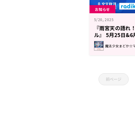
お知らせ
5/20, 2025
『雨宮天の語れ
ル』 5月25日&
魔法少女まどか☆マギカ
前ページ