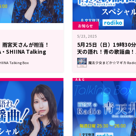
お知らせ
5/23, 2025
、雨宮天さんが担当！
5月25日（日）19時3
SHIINA Talking
天の語れ！青の歌謡曲！
前編≫
NA Talking Box
魔法少女まどか☆マギカ Radio 