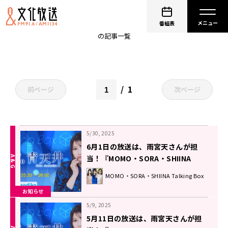
Radio青天井
番組表
の記事一覧
1
前ページ
次ページ
5/30, 2025
6月1日の放送は、雨宮天さんが担
当！『MOMO・SORA・SHIINA
Talking Box』
MOMO・SORA・SHIINA Talking Box
お知らせ
5/9, 2025
5月11日の放送は、雨宮天さんが担