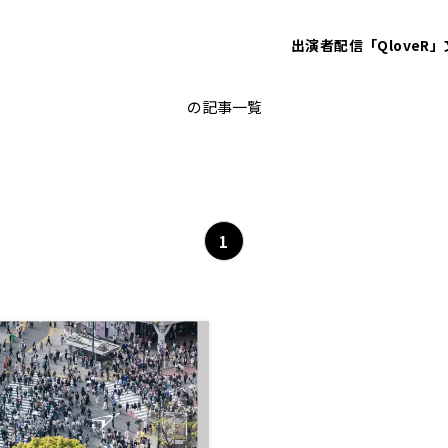
出演者
配信「QloveR」
インバウンド
の記事一覧
1