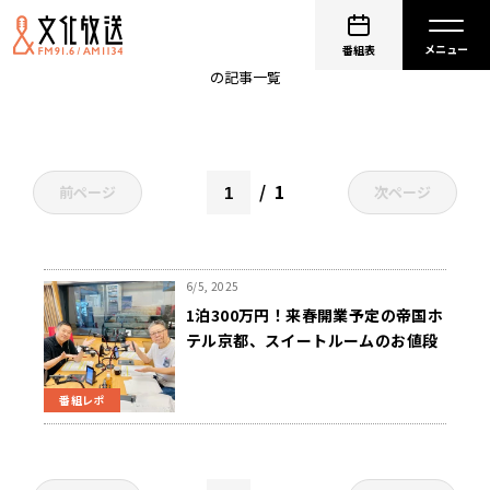
ホテル
番組表
の記事一覧
1
前ページ
次ページ
6/5, 2025
1泊300万円！来春開業予定の帝国ホ
テル京都、スイートルームのお値段
に国民的俳優・内藤剛志の反応は？
番組レポ