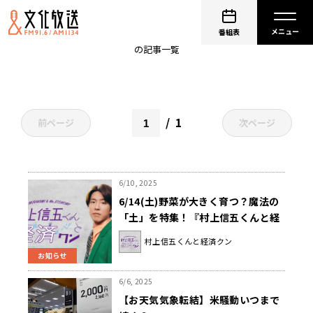
農業
番組表
の記事一覧
1
前ページ
次ページ
6/10, 2025
6/14(土)野菜が大きく育つ？魔法の
「土」を特集！『村上信五くんと経
済クン』
村上信五くんと経済クン
お知らせ
6/6, 2025
【お天気気象転結】米騒動いつまで