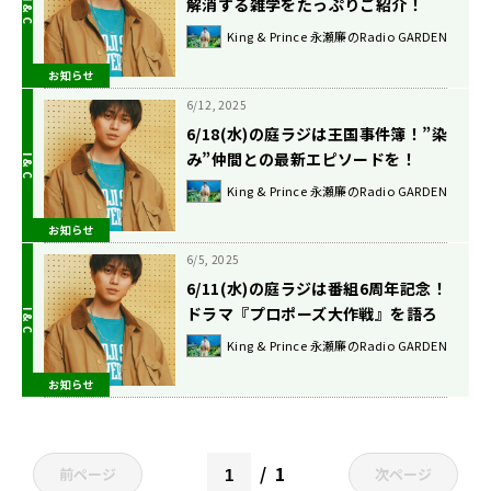
解消する雑学をたっぷりご紹介！
King & Prince 永瀬廉のRadio GARDEN
お知らせ
6/12, 2025
6/18(水)の庭ラジは王国事件簿！”染
み”仲間との最新エピソードを！
King & Prince 永瀬廉のRadio GARDEN
お知らせ
6/5, 2025
6/11(水)の庭ラジは番組6周年記念！
ドラマ『プロポーズ大作戦』を語ろ
うSPです！
King & Prince 永瀬廉のRadio GARDEN
お知らせ
1
前ページ
次ページ