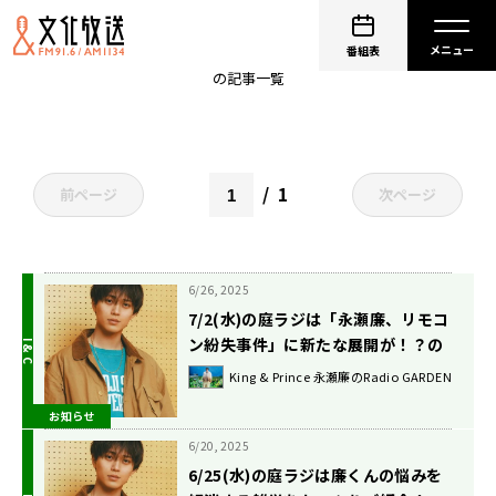
King & Prince 永瀬廉のRadio GARDEN
番組表
の記事一覧
1
前ページ
次ページ
6/26, 2025
7/2(水)の庭ラジは「永瀬廉、リモコ
ン紛失事件」に新たな展開が！？の
巻です
King & Prince 永瀬廉のRadio GARDEN
お知らせ
6/20, 2025
6/25(水)の庭ラジは廉くんの悩みを