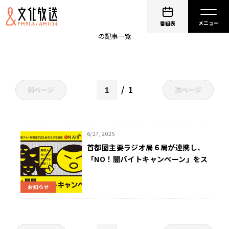
TBSラジオ
番組表
の記事一覧
1
前ページ
次ページ
6/27, 2025
首都圏主要ラジオ局６局が連携し、
「NO！闇バイトキャンペーン」をス
タート 〜高まる「闇バイト」の危険
性に警鐘を鳴らし、健全な社会づく
お知らせ
りに貢献〜