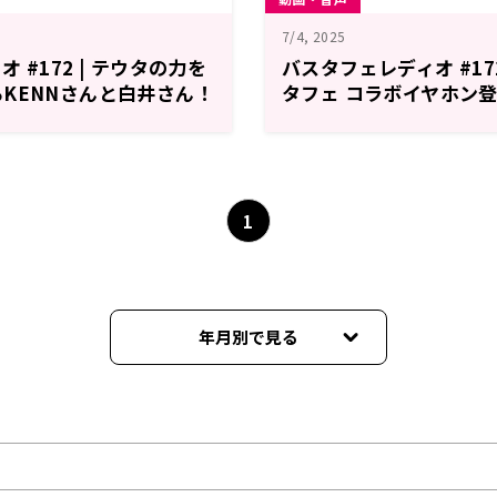
7/4, 2025
 #172 | テウタの力を
バスタフェレディオ #171
KENNさんと白井さん！
タフェ コラボイヤホン登
1日配信）
ん監修のサウンドチューニ
年7月4日配信）
1
年月別で見る
2026年01月
2025年12月