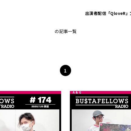
出演者
配信「QloveR」
バスタフェレディオ
の記事一覧
1