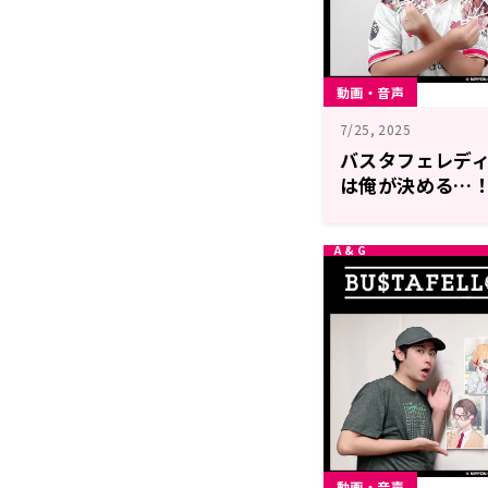
動画・音声
7/25, 2025
バスタフェレディオ
は俺が決める…！？
信）
動画・音声