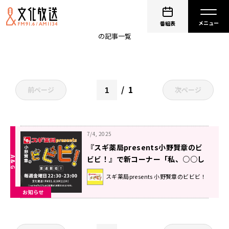
ビビビ
番組表
の記事一覧
1
前ページ
次ページ
7/4, 2025
『スギ薬局presents小野賢章のビ
ビビ！』で新コーナー「私、○○し
スギちゃいました」がスタート！
スギ薬局presents 小野賢章のビビビ！
お知らせ