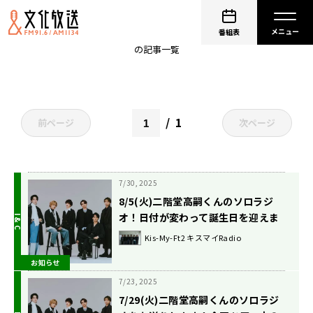
二階堂高嗣
番組表
の記事一覧
1
前ページ
次ページ
7/30, 2025
8/5(火)二階堂高嗣くんのソロラジ
オ！日付が変わって誕生日を迎えま
すよ！
Kis-My-Ft2 キスマイRadio
お知らせ
7/23, 2025
7/29(火)二階堂高嗣くんのソロラジ