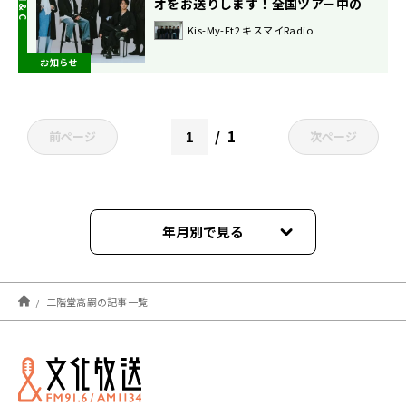
オをお送りします！全国ツアー中の
最近の動きは？
Kis-My-Ft2 キスマイRadio
お知らせ
1
前ページ
次ページ
年月別で見る
2026年08月
二階堂高嗣の記事一覧
2026年07月
2026年05月