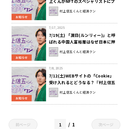
上くんがNFTのスペシャリストにプ
レゼンします！『村上信五くんと経
村上信五くんと経済クン
済クン』
お知らせ
7/17, 2025
7/19(土) 「潤日(ルンリィー)」と呼
ばれる中国人富裕層はなぜ日本に押
し寄せているのか？『村上信五くん
村上信五くんと経済クン
と経済クン』
お知らせ
7/8, 2025
7/12(土)WEBサイトの「Cookie」
受け入れるとどうなる？『村上信五
くんと経済クン』
村上信五くんと経済クン
お知らせ
1
前ページ
次ページ