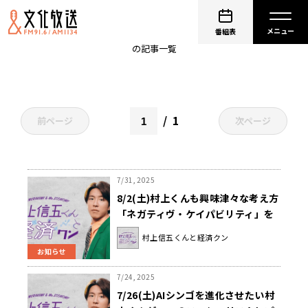
企業
番組表
の記事一覧
1
前ページ
次ページ
7/31, 2025
8/2(土)村上くんも興味津々な考え方
「ネガティヴ・ケイパビリティ」を
考える！『村上信五くんと経済ク
村上信五くんと経済クン
ン』
お知らせ
7/24, 2025
7/26(土)AIシンゴを進化させたい村