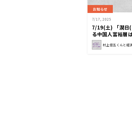
お知らせ
7/17, 2025
7/19(土) 「
る中国人富裕層
いるのか？『村
村上信五くんと経