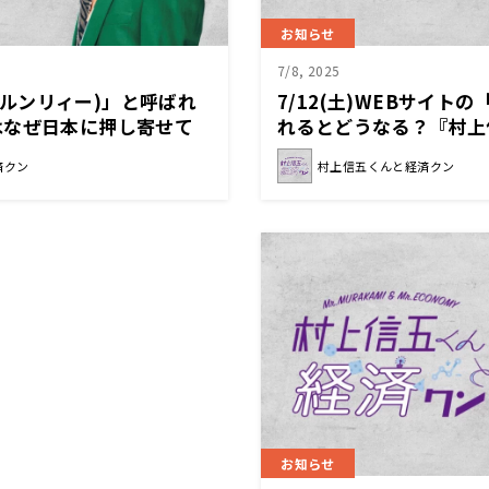
お知らせ
7/8, 2025
潤日(ルンリィー)」と呼ばれ
7/12(土)WEBサイトの
はなぜ日本に押し寄せて
れるとどうなる？『村上
上信五くんと経済クン』
クン』
済クン
村上信五くんと経済クン
お知らせ