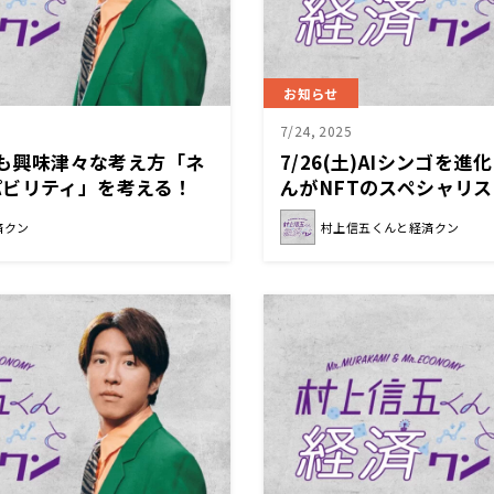
お知らせ
7/24, 2025
くんも興味津々な考え方「ネ
7/26(土)AIシンゴを
パビリティ」を考える！
んがNFTのスペシャリ
と経済クン』
ます！『村上信五くんと
済クン
村上信五くんと経済クン