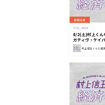
お知らせ
7/31, 2025
8/2(土)村上
ガティヴ・ケイ
『村上信五くん
村上信五くんと経