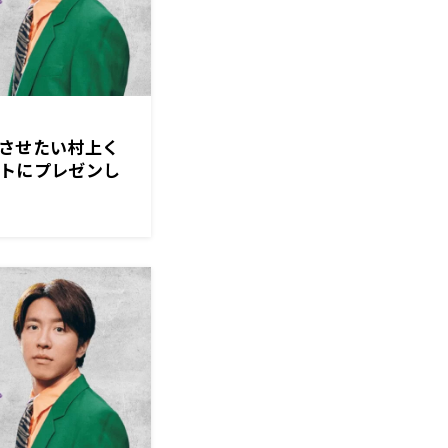
進化させたい村上く
ストにプレゼンし
経済クン』