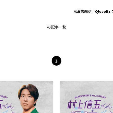
出演者
配信「QloveR」
働き方
の記事一覧
1