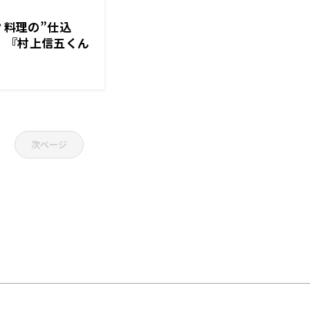
？料理の”仕込
！『村上信五くん
次ページ