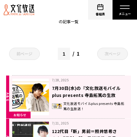
文化放送モバイルplus
番組表
の記事一覧
1
前ページ
次ページ
7/28, 2025
7月30日(水)の『文化放送モバイル
plus presents 寺島拓篤の生放
送！』は 神原大地さんがゲスト！
文化放送モバイルplus presents 寺島拓
篤の生放送！
お知らせ
7/21, 2025
122代目「新」男前＝照井悠希さ