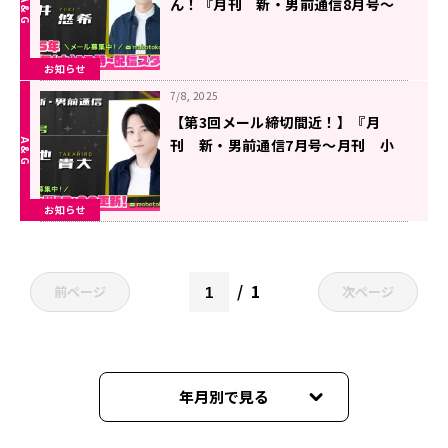
ん！『月刊 新・男前通信8月号～
月刊 照井悠希』
お知らせ
7/8, 2025
【第3回メール締切間近！】『月
刊 新・男前通信7月号～月刊 小
池貴大』
お知らせ
1
前ページ
次ページ
年月別で見る