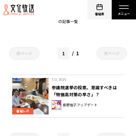
物価高
番組表
の記事一覧
1
前ページ
次ページ
7/3, 2025
参議院選挙の投票。意識すべきは
「物価高対策の早さ」？
長野智子アップデート
番組レポ