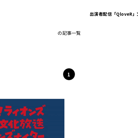
出演者
配信「QloveR」
與座海人
の記事一覧
1