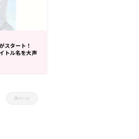
がスタート！
 タイトル名を大声
土）午後10時05
次ページ