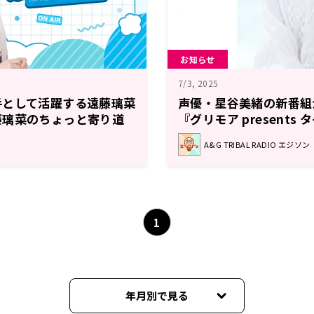
お知らせ
7/3, 2025
手として活躍する遠藤璃菜
声優・星谷美緒の新番組
藤璃菜のちょっと寄り道
『グリモア presents
（土）スタ―ト
で叫ぶラジオ』7月5日（
A&G TRIBAL RADIO エジソン
分頃～
1
年月別で見る