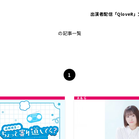
出演者
配信「QloveR」
A&G TRIBAL RADIO エジソン
の記事一覧
1