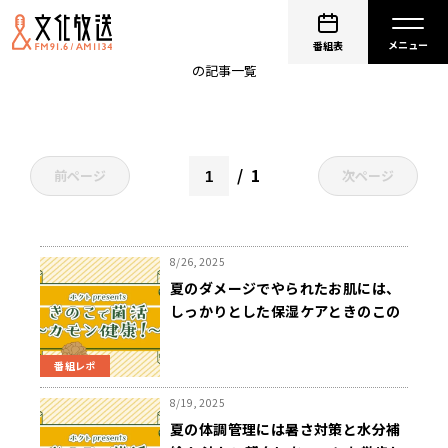
ホクト
番組表
の記事一覧
1
前ページ
次ページ
8/26, 2025
夏のダメージでやられたお肌には、
しっかりとした保湿ケアときのこの
エルゴチオネインでアンチエイジン
グ！
番組レポ
8/19, 2025
夏の体調管理には暑さ対策と水分補