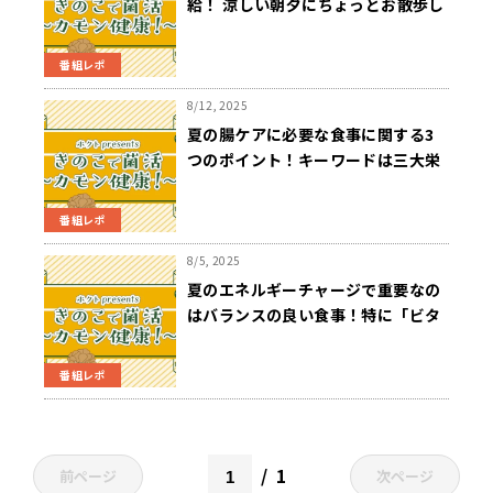
給！ 涼しい朝夕にちょっとお散歩し
て自律神経を整えよう！
番組レポ
8/12, 2025
夏の腸ケアに必要な食事に関する3
つのポイント！キーワードは三大栄
養素・ビタミンミネラル・食物繊維
だ！
番組レポ
8/5, 2025
夏のエネルギーチャージで重要なの
はバランスの良い食事！特に「ビタ
ミンB群」と「食物繊維」が重要
だ！
番組レポ
1
前ページ
次ページ