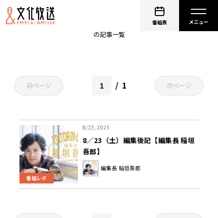
ヨルシカ
番組表
の記事一覧
1
前ページ
次ページ
8/23, 2025
8／23（土）編集後記【編集長 稲垣
吾郎】
編集長 稲垣吾郎
番組レポ