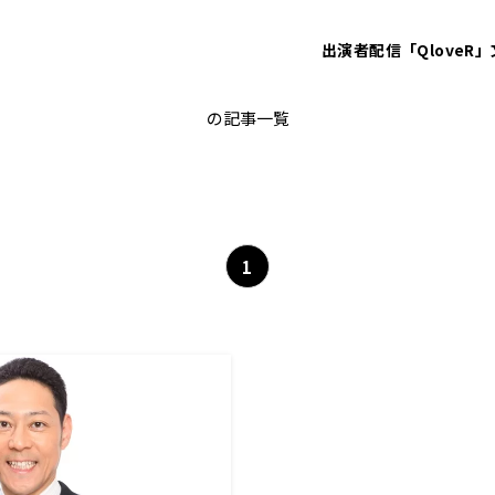
出演者
配信「QloveR」
東野幸治
の記事一覧
1