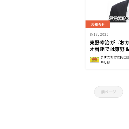
お知らせ
8/17, 2025
東野幸治が『おか
オ番組では東野
人が初集合
ますだおかだ岡田
かしば
前ページ