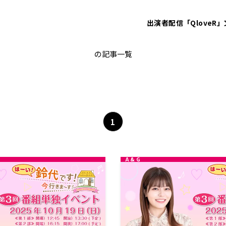
出演者
配信「QloveR」
第3回すずほめイベント
の記事一覧
1