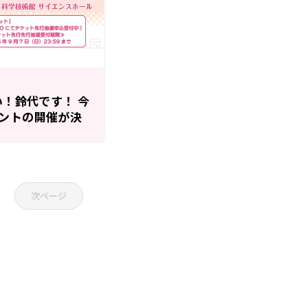
い！鈴代です！ 今
ントの開催が決
受付中！
次ページ