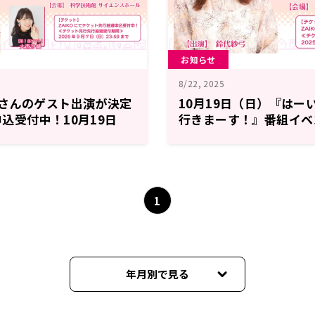
お知らせ
8/22, 2025
織さんのゲスト出演が決定
10月19日（日）『はー
込受付中！10月19日
行きまーす！』番組イベ
い！鈴代です！ 今行き
定！＆チケット抽選申込
イベント
1
年月別で見る