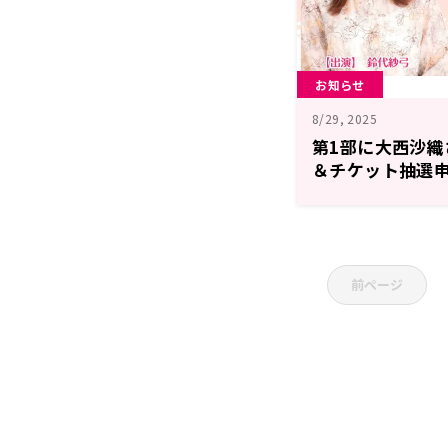
お知らせ
8/29, 2025
第1部に大西沙
＆チケット抽選申
（日）開催『はー
まーす！』番組
前ページ