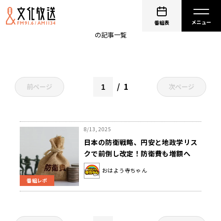
防衛費
番組表
の記事一覧
1
前ページ
次ページ
8/13, 2025
日本の防衛戦略、円安と地政学リス
クで前倒し改定！防衛費も増額へ
おはよう寺ちゃん
番組レポ