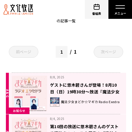
鹿目まどか
番組表
の記事一覧
1
前ページ
次ページ
8/8, 2025
ゲストに悠木碧さんが登場！8月10
日（日）19時30分～放送『魔法少女
まどか☆マギカ Radio Exedra』第
魔法少女まどか☆マギカ Radio Exedra
10回
お知らせ
8/4, 2025
第10回の放送に悠木碧さんのゲスト