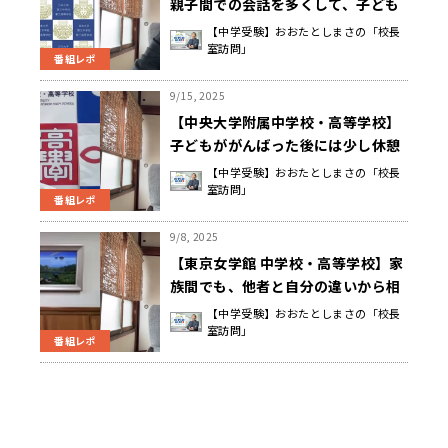
親子間での会話を多くして、子ども
がどういうことに興味を持って何を
【中学受験】おおたとしまさの「校長
室訪問」
しているかを知っておく 樋山 克也
番組レポ
校長先生
9/15, 2025
【中央大学附属中学校・高等学校】
子どもががんばった後には少し休憩
を 自分からやってみたいという気持
【中学受験】おおたとしまさの「校長
室訪問」
ちを急かさずに見守る 安藤 浩一 校
番組レポ
長先生
9/8, 2025
【東京女学館 中学校・高等学校】家
族間でも、他者と自分の違いから相
手を理解・認めることで生まれる相
【中学受験】おおたとしまさの「校長
室訪問」
手を尊重する心「品性」を大切に
番組レポ
渡部 さなえ 校長先生