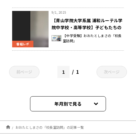
9/1, 2025
【青山学院大学系属 浦和ルーテル学
院中学校・高等学校】子どもたちの
持つ価値あるもの、“褒めるとこ
【中学受験】おおたとしまさの「校長
室訪問」
ろ”をしっかりと探して、的確に伝え
番組レポ
る 福島 宏政 校長先生
1
前ページ
次ページ
年月別で見る
2026年08月
おおたとしまさの「校長室訪問」の記事一覧
2026年07月