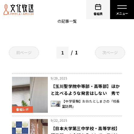
おおたとしまさの「校長室訪問」
番組表
の記事一覧
1
前ページ
次ページ
9/29, 2025
【玉川聖学院中等部・高等部】ほか
と比べるような発言はしない 秀で
ている部分よりも、その時々で気付
【中学受験】おおたとしまさの「校長
室訪問」
いた良い部分を褒め続ける 安藤 理
番組レポ
恵子 学院長
9/22, 2025
【日本大学第三中学校・高等学校】