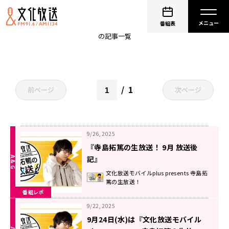
てらしー
番組表
の記事一覧
1
前ページ
次ページ
9/26, 2025
『寺島拓篤の生放送！ 9月 放送後
記』
文化放送モバイルplus presents 寺島拓
篤の生放送！
番組レポ
9/22, 2025
9月24日(水)は『文化放送モバイル