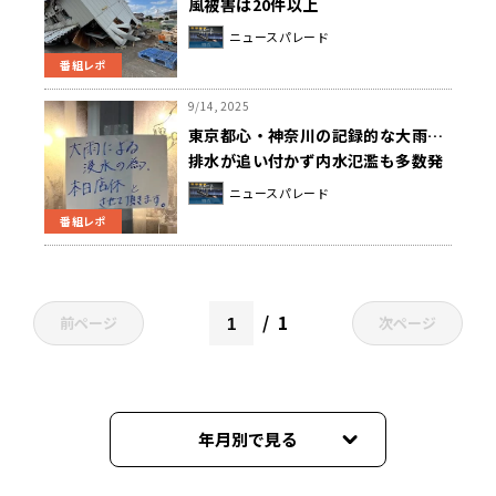
風被害は20件以上
ニュースパレード
番組レポ
9/14, 2025
東京都心・神奈川の記録的な大雨…
排水が追い付かず内水氾濫も多数発
生
ニュースパレード
番組レポ
1
前ページ
次ページ
年月別で見る