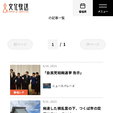
ニュースパレード
番組表
の記事一覧
1
前ページ
次ページ
9/24, 2025
「自民党総裁選挙 告示」
ニュースパレード
番組レポ
9/21, 2025
発達した積乱雲の下、つくば市の突