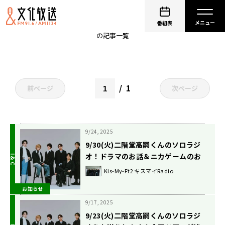
二階堂高嗣
番組表
の記事一覧
1
前ページ
次ページ
9/24, 2025
9/30(火)二階堂高嗣くんのソロラジ
オ！ドラマのお話＆ニカゲームのお
話！
Kis-My-Ft2 キスマイRadio
お知らせ
9/17, 2025
9/23(火)二階堂高嗣くんのソロラジ