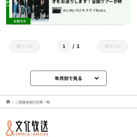
オをお送りします！全国ツアーが終
わって！
Kis-My-Ft2 キスマイRadio
お知らせ
1
前ページ
次ページ
年月別で見る
2026年08月
二階堂高嗣の記事一覧
2026年07月
2026年05月