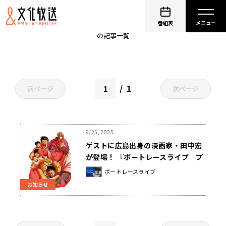
全国ネット
番組表
の記事一覧
1
前ページ
次ページ
9/25, 2025
ゲストに広島出身の漫画家・田中宏
が登場！ 『ボートレースライブ プ
レミアムGⅠ 第12回ヤングダービ
ボートレースライブ
ー 優勝戦 実況中継』 9/28（日）
お知らせ
全国ネットでオンエア