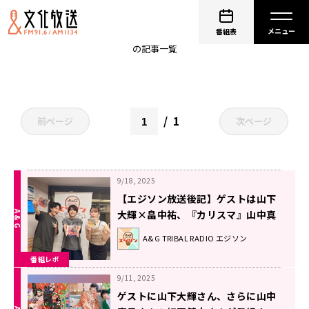
山下大輝
番組表
の記事一覧
1
前ページ
次ページ
9/18, 2025
【エジソン放送後記】ゲストは山下
大輝×畠中祐、『カリスマ』山中真
尋＆細田健太 2025年9月13日放送
A&G TRIBAL RADIO エジソン
回
番組レポ
9/11, 2025
ゲストに山下大輝さん、さらに山中